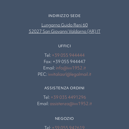
INDIRIZZO SEDE
Lungarno Guido Reni 60
52027 San Giovanni Valdarno (AR) IT
UFFICI
Tel:
+39 055 944444
Fax: +39 055 944447
Email:
info@ivv1952.it
PEC:
ivvitaliasrl@legalmail.it
ASSISTENZA ORDINI
Tel:
+39 035 4491296
Email:
assistenza@ivv1952.it
NEGOZIO
Tel:
+39 055 942619