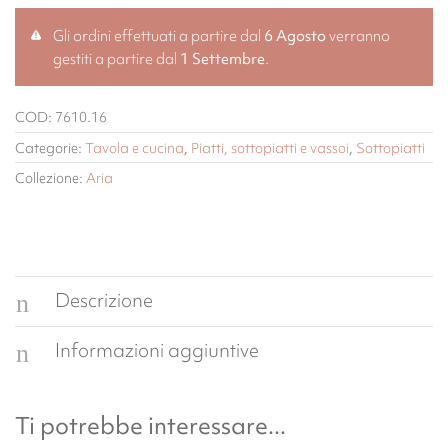
Gli ordini effettuati a partire dal
6 Agosto
verranno
gestiti a partire dal
1 Settembre
.
COD:
7610.16
Categorie:
Tavola e cucina
,
Piatti, sottopiatti e vassoi
,
Sottopiatti
Collezione:
Aria
Descrizione
Informazioni aggiuntive
Ti potrebbe interessare...