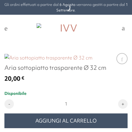
Salta
Gli ordini effettuati a partire dal
6 Agosto
verranno gestiti a partire dal
1
ai
Settembre
.
contenuti
Aria sottopiatto trasparente Ø 32 cm
20,00
€
Disponibile
Aria sottopiatto trasparente Ø 32 cm quantità
AGGIUNGI AL CARRELLO