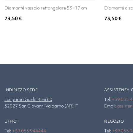
Diamanté vassoio rettangolare 53×17 cm
Diamanté alza
73,50
€
73,50
€
INDIRIZZO SEDE
ASSISTENZA 
Lungarno Guido Reni 60
Tel:
+39 035 
52027 San Giovanni Valdarno (AR) IT
Email:
assiste
UFFICI
NEGOZIO
Tel:
+39 055 944444
Tel:
+39 055 