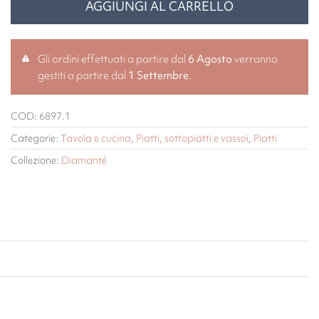
AGGIUNGI AL CARRELLO
Gli ordini effettuati a partire dal
6 Agosto
verranno
gestiti a partire dal
1 Settembre
.
COD:
6897.1
Categorie:
Tavola e cucina
,
Piatti, sottopiatti e vassoi
,
Piatti
Collezione:
Diamanté