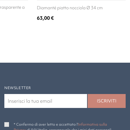
trasparente a
Diamanté piatto nocciola Ø 34 cm
63,00
€
NEWSLETTER
* Confermo di aver letto e accettato l'
Informativa sulla
Privacy
di IVV Italia, consapevole che i miei dati personali