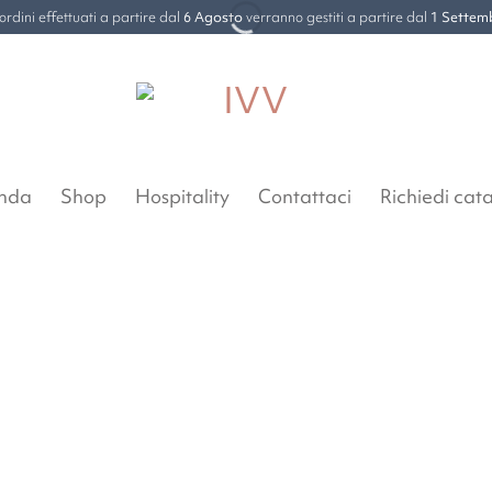
 ordini effettuati a partire dal
6 Agosto
verranno gestiti a partire dal
1 Settem
enda
Shop
Hospitality
Contattaci
Richiedi cat