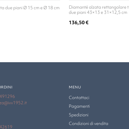
Diamanté alzata rettangolare 
ta due piani Ø 15 cm e Ø 18 cm
due piani 43×13 e 31×12,5 cm
136,50
€
ORDINI
MENU
4491296
Contattaci
nza@ivv1952.it
Pagamenti
Spedizioni
Condizioni di vendita
942619