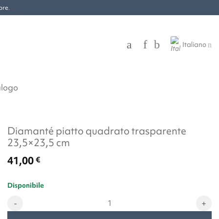
bre
.
Italiano
alogo
Diamanté piatto quadrato trasparente
23,5×23,5 cm
41,00
€
Disponibile
Diamanté piatto quadrato trasparente 23,5x23,5 cm quantità