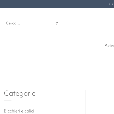
Salta
Gli
ai
contenuti
Cerca:
Azi
Categorie
Bicchieri e calici