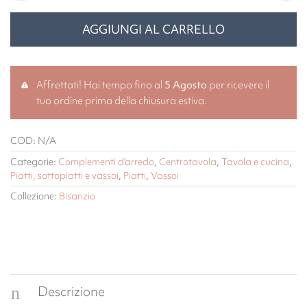
AGGIUNGI AL CARRELLO
Affrettati! Hai tempo fino al
5 Agosto
per ricevere il
tuo ordine prima della chiusura estiva.
COD:
N/A
Categorie:
Complementi d'arredo
,
Centrotavola
,
Tavola e cucina
,
Piatti, sottopiatti e vassoi
,
Piatti
,
Vassoi
Collezione:
Bisanzio
Descrizione