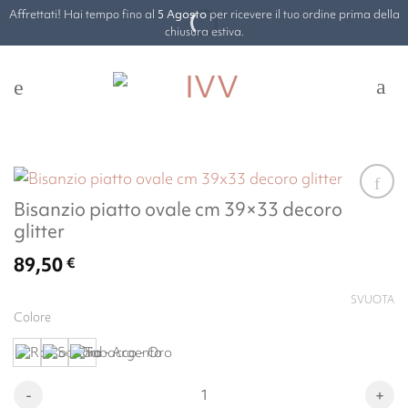
Salta
Affrettati! Hai tempo fino al
5 Agosto
per ricevere il tuo ordine prima della
ai
chiusura estiva.
contenuti
Bisanzio piatto ovale cm 39×33 decoro
glitter
89,50
€
SVUOTA
Colore
Bisanzio piatto ovale cm 39x33 decoro glitter quantità