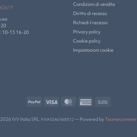
Condizioni di vendita
942619
Diritto di recesso
iuso
Richiedi il recesso
-20
Privacy policy
b: 10-13 16-20
Cookie policy
Impostazioni cookie
2026 IVV Italia SRL
— Powered by
Teamecommer
P.IVA 02467600512