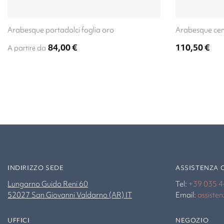
Arabesque portadolci foglia oro
Arabesque cen
84,00
€
110,50
€
A partire da
INDIRIZZO SEDE
ASSISTENZA 
Lungarno Guido Reni 60
Tel:
+39 035 
52027 San Giovanni Valdarno (AR) IT
Email:
assiste
UFFICI
NEGOZIO