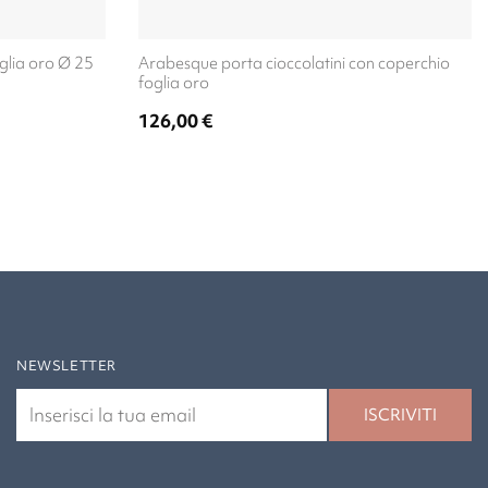
glia oro Ø 25
Arabesque porta cioccolatini con coperchio
foglia oro
126,00
€
NEWSLETTER