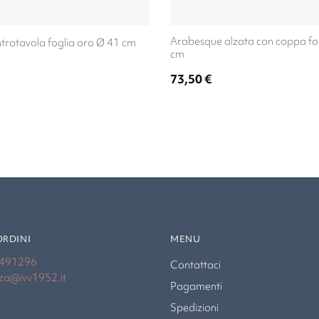
Arabesque alzata con coppa fo
trotavola foglia oro Ø 41 cm
cm
73,50
€
ORDINI
MENU
4491296
Contattaci
nza@ivv1952.it
Pagamenti
Spedizioni