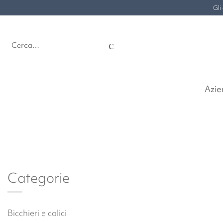
Salta
Gli
ai
contenuti
Cerca:
Azi
Categorie
Bicchieri e calici