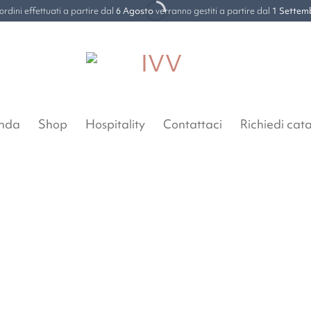
 ordini effettuati a partire dal
6 Agosto
verranno gestiti a partire dal
1 Settem
enda
Shop
Hospitality
Contattaci
Richiedi cat