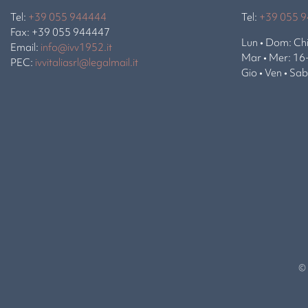
Tel:
+39 055 944444
Tel:
+39 055 
Fax: +39 055 944447
Lun • Dom: Ch
Email:
info@ivv1952.it
Mar • Mer: 16
PEC:
ivvitaliasrl@legalmail.it
Gio • Ven • Sa
© 