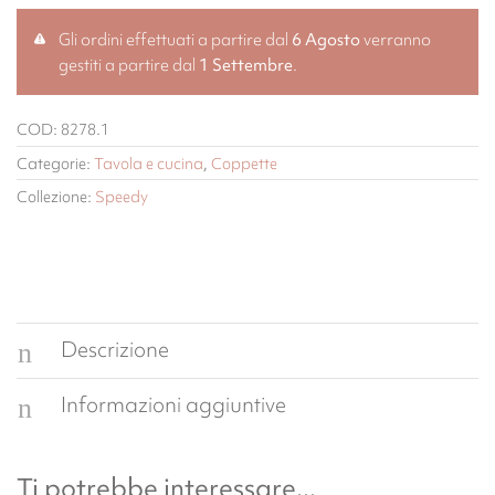
Gli ordini effettuati a partire dal
6 Agosto
verranno
gestiti a partire dal
1 Settembre
.
COD:
8278.1
Categorie:
Tavola e cucina
,
Coppette
Collezione:
Speedy
Descrizione
Informazioni aggiuntive
Ti potrebbe interessare...