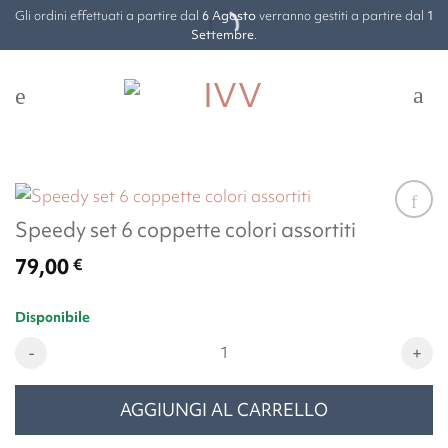
Salta
Gli ordini effettuati a partire dal
6 Agosto
verranno gestiti a partire dal
1
ai
Settembre
.
contenuti
Speedy set 6 coppette colori assortiti
79,00
€
Disponibile
Speedy set 6 coppette colori assortiti quantità
AGGIUNGI AL CARRELLO