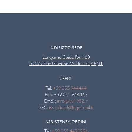
INDIRIZZO SEDE
Lungarno Guido Reni 60
52027 San Giovanni Valdarno (AR) IT
UFFICI
Tel:
+39 055 944444
Fax: +39 055 944447
Email:
info@ivv1952.it
PEC:
ivvitaliasrl@legalmail.it
ASSISTENZA ORDINI
Tel:
+39 035 4491296