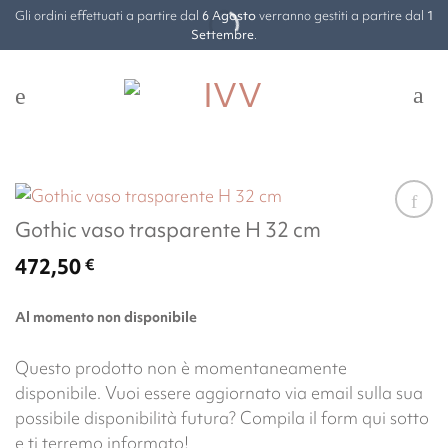
Salta
Gli ordini effettuati a partire dal
6 Agosto
verranno gestiti a partire dal
1
ai
Settembre
.
contenuti
Gothic vaso trasparente H 32 cm
472,50
€
Al momento non disponibile
Questo prodotto non è momentaneamente
disponibile. Vuoi essere aggiornato via email sulla sua
possibile disponibilità futura? Compila il form qui sotto
e ti terremo informato!