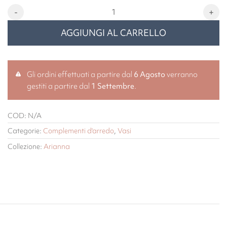
Arianna vaso in vetro incamiciato interno biancolatte h 26,5 cm qu
AGGIUNGI AL CARRELLO
Gli ordini effettuati a partire dal
6 Agosto
verranno
gestiti a partire dal
1 Settembre
.
COD:
N/A
Categorie:
Complementi d'arredo
,
Vasi
Collezione:
Arianna