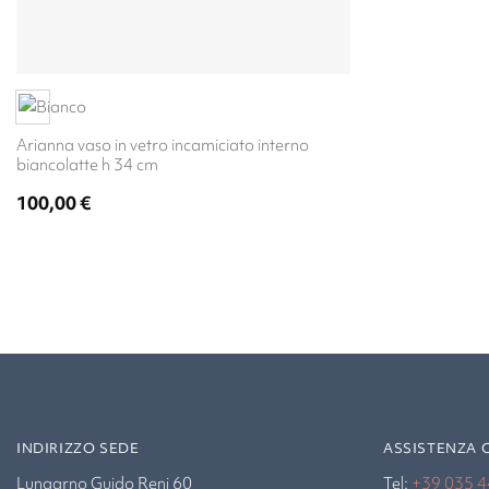
Arianna vaso in vetro incamiciato interno
biancolatte h 34 cm
100,00
€
INDIRIZZO SEDE
ASSISTENZA 
Lungarno Guido Reni 60
Tel:
+39 035 