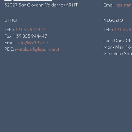
52027 San Giovanni Valdarno (AR) IT
Email:
assiste
UFFICI
NEGOZIO
Tel:
+39 055 944444
Tel:
+39 055 
Fax: +39 055 944447
Lun • Dom: Ch
Email:
info@ivv1952.it
Mar • Mer: 16
PEC:
ivvitaliasrl@legalmail.it
Gio • Ven • Sa