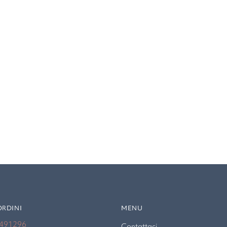
ORDINI
MENU
4491296
Contattaci