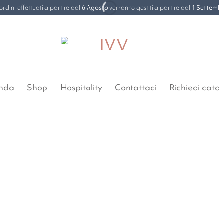
 ordini effettuati a partire dal
6 Agosto
verranno gestiti a partire dal
1 Settem
enda
Shop
Hospitality
Contattaci
Richiedi cat