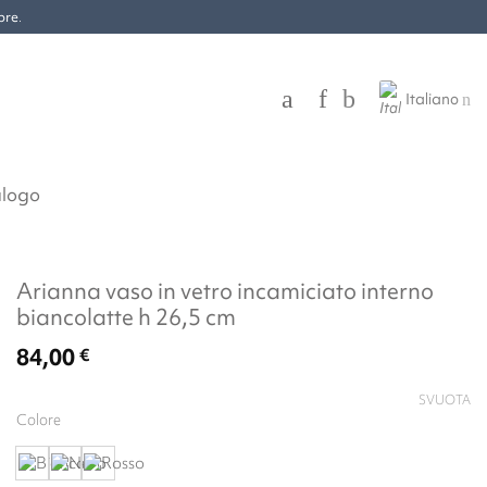
bre
.
Italiano
alogo
Arianna vaso in vetro incamiciato interno
biancolatte h 26,5 cm
84,00
€
SVUOTA
Colore