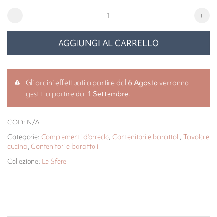
Le Sfere barattolo trasparente con coperchio con piede quantità
AGGIUNGI AL CARRELLO
Gli ordini effettuati a partire dal
6 Agosto
verranno
gestiti a partire dal
1 Settembre
.
COD:
N/A
Categorie:
Complementi d'arredo
,
Contenitori e barattoli
,
Tavola e
cucina
,
Contenitori e barattoli
Collezione:
Le Sfere