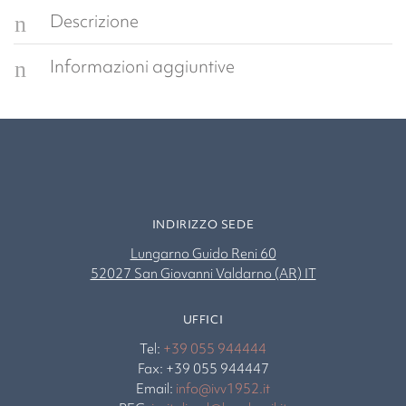
Descrizione
Informazioni aggiuntive
INDIRIZZO SEDE
Lungarno Guido Reni 60
52027 San Giovanni Valdarno (AR) IT
UFFICI
Tel:
+39 055 944444
Fax: +39 055 944447
Email:
info@ivv1952.it