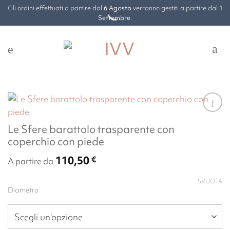
Salta
Gli ordini effettuati a partire dal
6 Agosto
verranno gestiti a partire dal
1
ai
Settembre
.
contenuti
Le Sfere barattolo trasparente con
coperchio con piede
110,50
€
A partire da
SVUOTA
Diametro