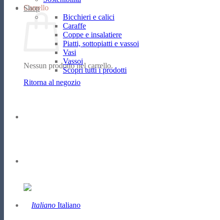
Carrello
Shop
Bicchieri e calici
Caraffe
Coppe e insalatiere
Piatti, sottopiatti e vassoi
Vasi
Vassoi
Nessun prodotto nel carrello.
Scopri tutti i prodotti
Ritorna al negozio
Italiano