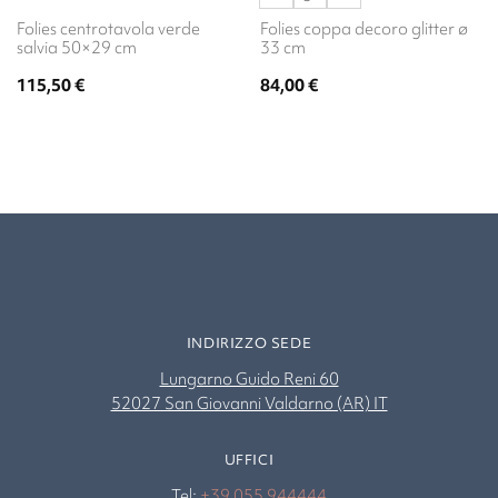
Folies centrotavola verde
Folies coppa decoro glitter ø
salvia 50×29 cm
33 cm
115,50
€
84,00
€
INDIRIZZO SEDE
Lungarno Guido Reni 60
52027 San Giovanni Valdarno (AR) IT
UFFICI
Tel:
+39 055 944444