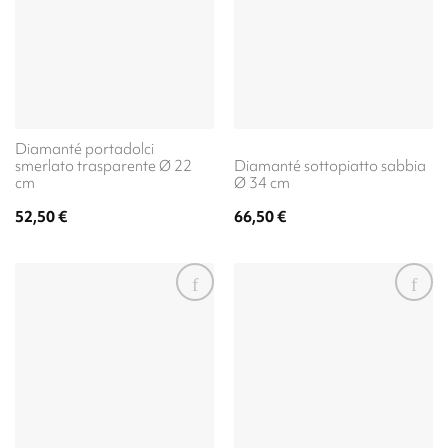
Diamanté portadolci
smerlato trasparente Ø 22
Diamanté sottopiatto sabbia
cm
Ø 34 cm
52,50
€
66,50
€